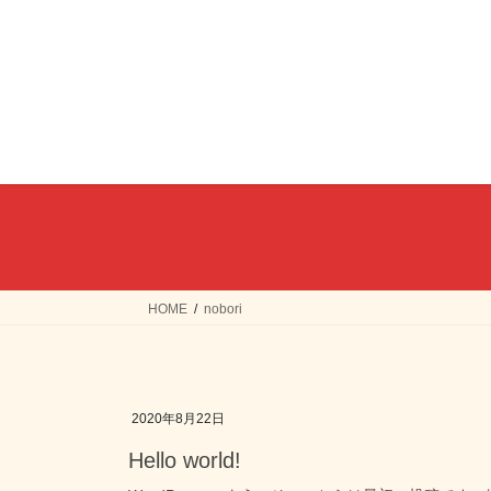
コ
ナ
ン
ビ
テ
ゲ
ン
ー
ツ
シ
へ
ョ
ス
ン
キ
に
ッ
移
プ
動
HOME
nobori
2020年8月22日
Hello world!