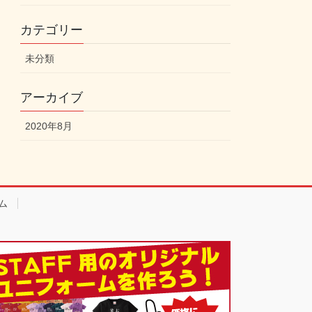
カテゴリー
未分類
アーカイブ
2020年8月
ム